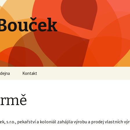
 Bouček
dejna
Kontakt
irmě
k, s.r.o., pekařství a koloniál zahájila výrobu a prodej vlastních vý