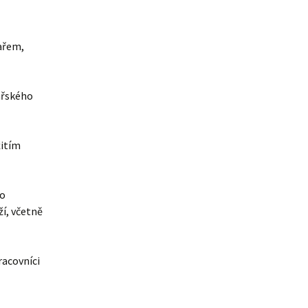
ařem,
ařského
žitím
ho
í, včetně
racovníci