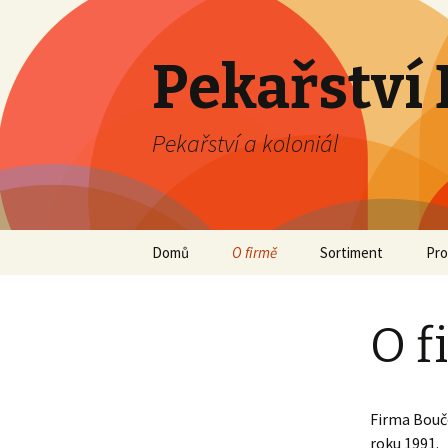
Pekařství
Pekařství a koloniál
Skip to content
Domů
O firmě
Sortiment
Pro
O f
Firma Bouče
roku 1991.