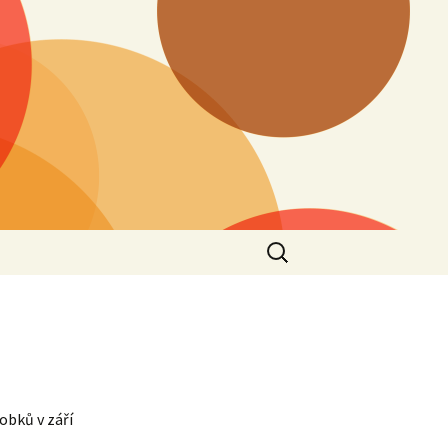
Search
for:
robků v září