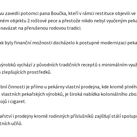
u zavedli potomci pana Boučka, kteří v rámci restituce objevili ve
ném objektu 2 roštové pece a přestože nikdo nebyl vyučeným pek
 navázat na přerušenou rodovou tradici.
ak byly finanční možnosti docházelo k postupné modernizaci pek
výrobků vychází z původních tradičních receptů s minimálním vyu
zlepšujících prostředků.
ní činnosti je přímo u pekárny vlastní prodejna, kde kromě plné
vlastních pekařských výrobků, je široká nabídka koloniálního zbož
ojů i cigaret.
řství i prodejny kromě rodinných příslušníků zajišťují stálí spolup
tních učňů.