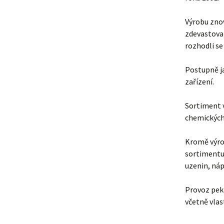
Výrobu znov
zdevastova
rozhodli se
Postupně j
zařízení.
Sortiment 
chemických 
Kromě výrob
sortimentu 
uzenin, náp
Provoz peka
včetně vlas